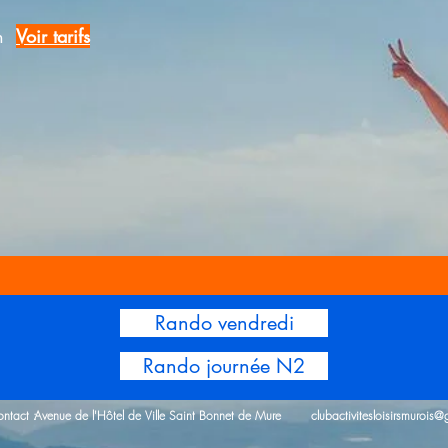
on
Voir tarifs
Rando vendredi
Rando journée N2
ntact :
Avenue de l'Hôtel de Ville Saint Bonnet de Mure
clubactivitesloisirsmurois