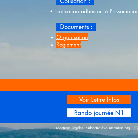
Cotisation :
cotisation adhésion à l'associati
Documents :
Organisation
Règlement
Voir Lettre Infos
Rando journée N1
Mentions Légales
clubactivitésloisirsmurois.org
Co