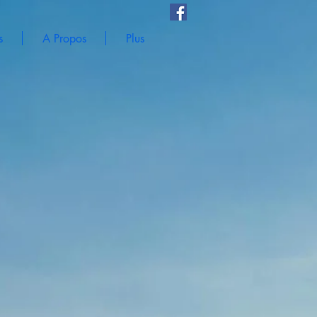
s
A Propos
Plus