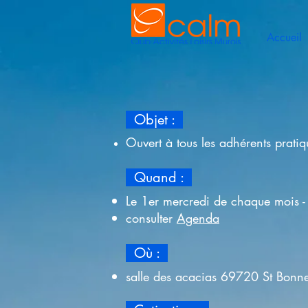
Accueil
Objet :
Ouvert à tous les adhérents pratiqu
Quand :
Le 1er mercredi de chaque mois 
consulter
Agenda
Où :
salle des acacias 69720 St Bonn