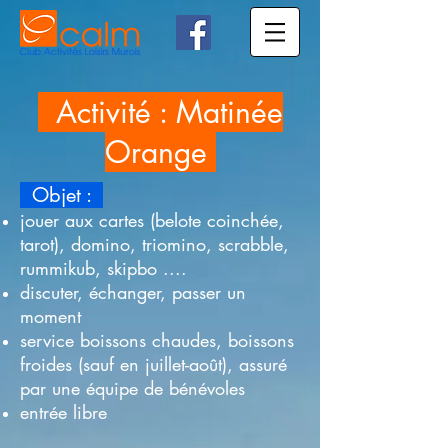
Activité : Matinée
Orange
Objet :
j
ouer aux cartes (belote coinchée,
tarot), domino, triomino, scrabble,
rummikub, skipbo ....
discuter, échanger, passer un
moment
service boissons chaudes, boissons
froides (sauf en juillet-août), assuré
par une équipe de bénévoles
entrée libre