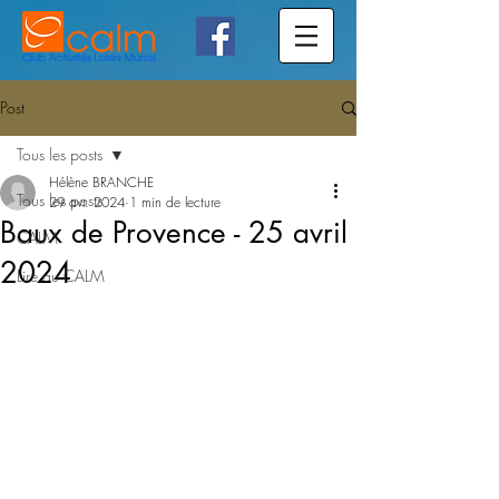
Post
Tous les posts
Hélène BRANCHE
Tous les posts
29 avr. 2024
1 min de lecture
Baux de Provence - 25 avril
CALM
2024
Lire au CALM