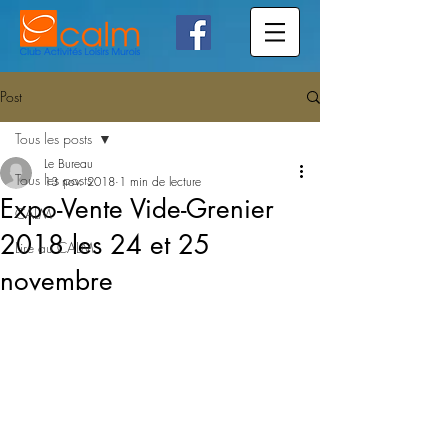
Post
Tous les posts
Le Bureau
Tous les posts
13 nov. 2018
1 min de lecture
Expo-Vente Vide-Grenier
CALM
2018 les 24 et 25
Lire au CALM
novembre