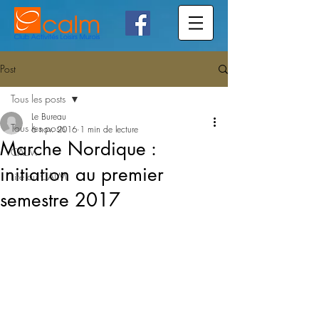
Post
Tous les posts
Le Bureau
Tous les posts
6 nov. 2016
1 min de lecture
Marche Nordique :
CALM
initiation au premier
Lire au CALM
semestre 2017