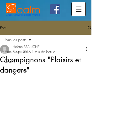
Post
Tous les posts
Hélène BRANCHE
Tous les posts
5 oct. 2016
1 min de lecture
Champignons "Plaisirs et
CALM
dangers"
Lire au CALM