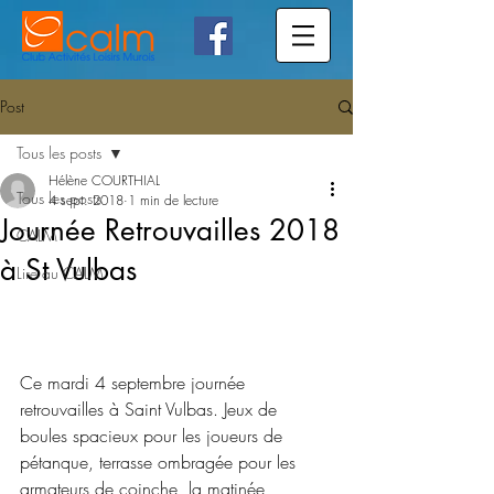
Post
Tous les posts
Hélène COURTHIAL
Tous les posts
4 sept. 2018
1 min de lecture
Journée Retrouvailles 2018
CALM
à St Vulbas
Lire au CALM
Ce mardi 4 septembre journée 
retrouvailles à Saint Vulbas. Jeux de 
boules spacieux pour les joueurs de 
pétanque, terrasse ombragée pour les 
armateurs de coinche, la matinée 