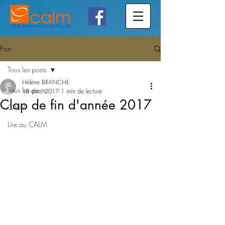
Post
Tous les posts
Hélène BRANCHE
Tous les posts
18 déc. 2017
1 min de lecture
Clap de fin d'année 2017
CALM
Lire au CALM