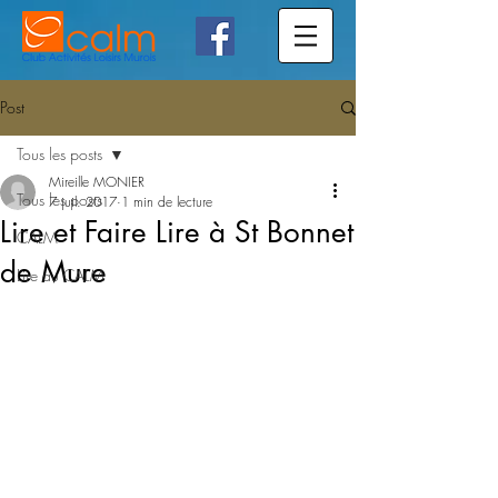
Post
Tous les posts
Mireille MONIER
Tous les posts
7 juil. 2017
1 min de lecture
Lire et Faire Lire à St Bonnet
CALM
de Mure
Lire au CALM